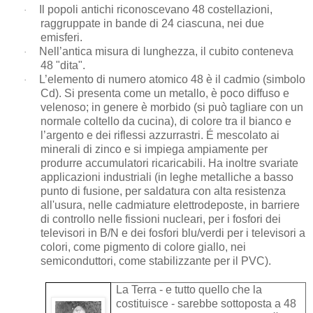
Il popoli antichi riconoscevano 48 costellazioni,
·
raggruppate in bande di 24 ciascuna, nei due
emisferi.
Nell’antica misura di lunghezza, il cubito conteneva
·
48 "dita".
L’elemento di numero atomico 48 è il cadmio (simbolo
·
Cd). Si presenta come un metallo, è poco diffuso e
velenoso; in genere è morbido (si può tagliare con un
normale coltello da cucina), di colore tra il bianco e
l’argento e dei riflessi azzurrastri. É mescolato ai
minerali di zinco e si impiega ampiamente per
produrre accumulatori ricaricabili. Ha inoltre svariate
applicazioni industriali (in leghe metalliche a basso
punto di fusione, per saldatura con alta resistenza
all'usura, nelle cadmiature elettrodeposte, in barriere
di controllo nelle fissioni nucleari, per i fosfori dei
televisori in B/N e dei fosfori blu/verdi per i televisori a
colori, come pigmento di colore giallo, nei
semiconduttori, come stabilizzante per il PVC).
La Terra - e tutto quello che la
costituisce - sarebbe sottoposta a 48