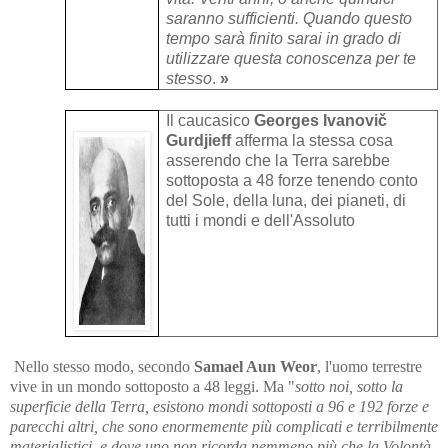
saranno sufficienti. Quando questo
tempo sarà finito sarai in grado di
utilizzare questa conoscenza per te
stesso
.
»
Il caucasico
Georges Ivanovič
Gurdjieff
afferma la stessa cosa
asserendo che la Terra sarebbe
sottoposta a 48 forze tenendo conto
del Sole, della luna, dei pianeti, di
tutti i mondi e dell'Assoluto
Nello stesso modo, secondo
Samael Aun Weor
, l'uomo terrestre
vive in un mondo sottoposto a 48 leggi. Ma "
sotto noi, sotto la
superficie della Terra, esistono mondi sottoposti a 96 e 192 forze e
parecchi altri, che sono enormemente più complicati e terribilmente
materialistici, e dove uno non ricorda nemmeno più che la Volontà