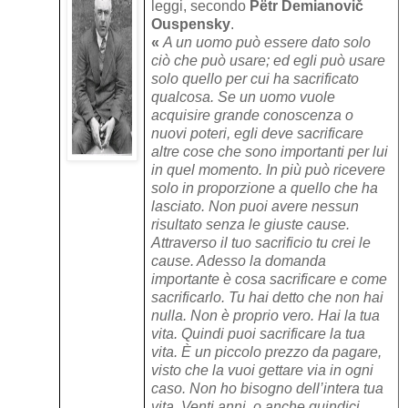
leggi, secondo
Pëtr Demianovič
Ouspensky
.
«
A un uomo può essere dato solo
ciò che può usare; ed egli può usare
solo quello per cui ha sacrificato
qualcosa. Se un uomo vuole
acquisire grande conoscenza o
nuovi poteri, egli deve sacrificare
altre cose che sono importanti per lui
in quel momento. In più può ricevere
solo in proporzione a quello che ha
lasciato. Non puoi avere nessun
risultato senza le giuste cause.
Attraverso il tuo sacrificio tu crei le
cause. Adesso la domanda
importante è cosa sacrificare e come
sacrificarlo. Tu hai detto che non hai
nulla. Non è proprio vero. Hai la tua
vita. Quindi puoi sacrificare la tua
vita. È un piccolo prezzo da pagare,
visto che la vuoi gettare via in ogni
caso. Non ho bisogno dell’intera tua
vita. Venti anni, o anche quindici