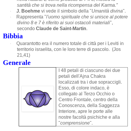
santità che si trova nella ricompensa del Karma.”
J. Boehme
vi vede il simbolo della "
Umanità divina
".
·
Rappresenta "
l'uomo spirituale che si unisce al potere
·
divino 8 e 7 è riferito ai suoi ostacoli materiali
",
secondo
Claude de Saint-Martin
.
Bibbia
Quarantotto era il numero totale di città per i Leviti in
·
territorio israelita, con le loro terre di pascolo.
(Jos
21,41)
Generale
I 48 petali di ciascuno dei due
petali dell'Ajna Chakra
localizzati tra i due sopraccigli.
Esso, di colore indaco, è
collegato al Terzo Occhio o
Centro Frontale, centro della
Conoscenza, della Saggezza
Interiore, apre le porte alle
nostre facoltà psichiche e alla
"
comprensione
".